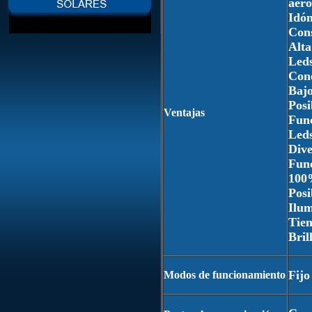
aero
Idón
Cons
Alta
Leds
Cone
Baj
Posi
Ventajas
Func
Leds
Dive
Func
100%
Posi
Ilum
Tiem
Bril
Fijo
Modos de funcionamiento